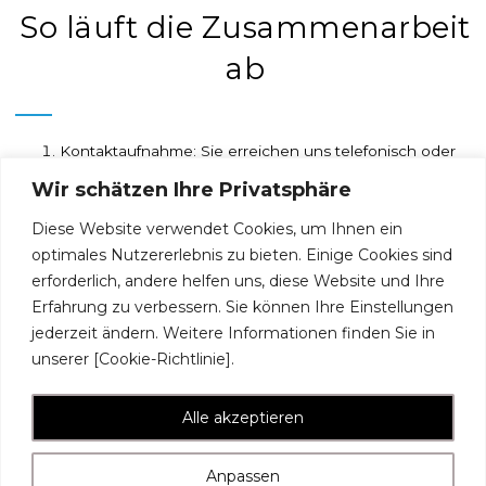
So läuft die Zusammenarbeit
ab
Kontaktaufnahme: Sie erreichen uns telefonisch oder
per E-Mail.
Wir schätzen Ihre Privatsphäre
Erstberatung & Objektbegehung: Wir klären Ihre
Wünsche, Anforderungen und den Zustand der
Diese Website verwendet Cookies, um Ihnen ein
Immobilie.
optimales Nutzererlebnis zu bieten. Einige Cookies sind
Angebot & Kostenaufstellung: Sie erhalten ein
erforderlich, andere helfen uns, diese Website und Ihre
maßgeschneidertes Angebot mit transparenten
Preisen.
Erfahrung zu verbessern. Sie können Ihre Einstellungen
Planung & Organisation: Wir koordinieren alle
jederzeit ändern. Weitere Informationen finden Sie in
beteiligten Gewerke und erstellen den Zeitplan.
unserer [Cookie-Richtlinie].
Umsetzung & Abnahme: Fachgerechte Durchführung
mit persönlicher Betreuung bis zur Fertigstellung.
Alle akzeptieren
Anpassen