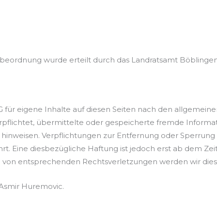
beordnung wurde erteilt durch das Landratsamt Böblingen,
G für eigene Inhalte auf diesen Seiten nach den allgemeinen
 verpflichtet, übermittelte oder gespeicherte fremde Inf
eit hinweisen. Verpflichtungen zur Entfernung oder Sperru
t. Eine diesbezügliche Haftung ist jedoch erst ab dem Zei
 von entsprechenden Rechtsverletzungen werden wir die
t Asmir Huremovic.