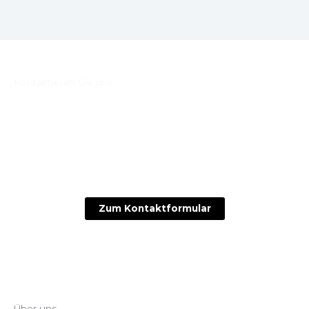
Kontaktieren Sie uns
Sie möchten Ihre Immobilie bewerten oder verkaufen?
Oder brauchen professionelle Unterstützung bei Sanierung
und Verwaltung?
Kontaktieren Sie uns noch heute – wir freuen uns auf Ihre
Anfrage!
Zum Kontaktformular
Über uns