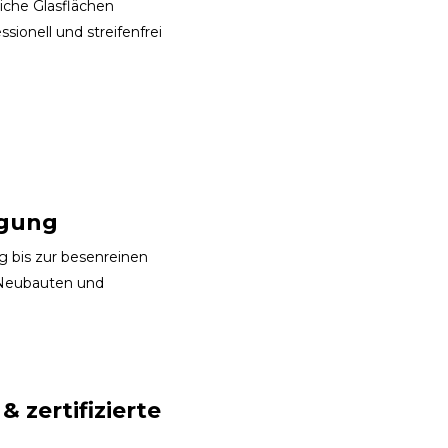
iche Glasflächen
sionell und streifenfrei
igung
 bis zur besenreinen
 Neubauten und
 zertifizierte