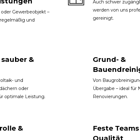
istungen
Auch schwer zugängl
werden von uns profes
 oder Gewerbeobjekt –
gereinigt.
, regelmäßig und
 sauber &
Grund- &
Bauendrein
ltaik- und
Von Baugrobreinigung
hdächern oder
Übergabe – ideal für
ür optimale Leistung.
Renovierungen.
rolle &
Feste Teams &
Qualität