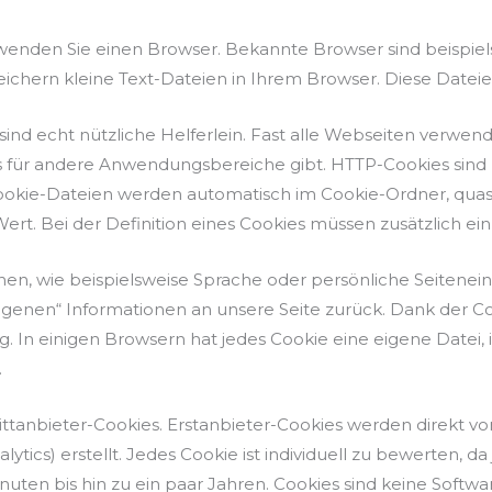
enden Sie einen Browser. Bekannte Browser sind beispielsw
ichern kleine Text-Dateien in Ihrem Browser. Diese Datei
s sind echt nützliche Helferlein. Fast alle Webseiten verw
für andere Anwendungsbereiche gibt. HTTP-Cookies sind k
kie-Dateien werden automatisch im Cookie-Ordner, quasi 
t. Bei der Definition eines Cookies müssen zusätzlich e
en, wie beispielsweise Sprache oder persönliche Seitenein
zogenen“ Informationen an unsere Seite zurück. Dank der Co
 In einigen Browsern hat jedes Cookie eine eigene Datei, i
.
ittanbieter-Cookies. Erstanbieter-Cookies werden direkt von
tics) erstellt. Jedes Cookie ist individuell zu bewerten, d
Minuten bis hin zu ein paar Jahren. Cookies sind keine Sof