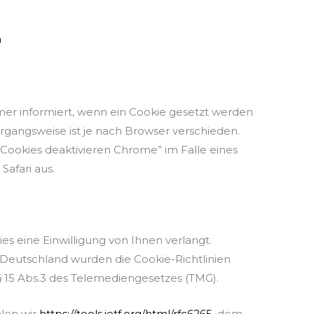
n
mmer informiert, wenn ein Cookie gesetzt werden
organgsweise ist je nach Browser verschieden.
“Cookies deaktivieren Chrome” im Falle eines
afari aus.
ies eine Einwilligung von Ihnen verlangt.
n Deutschland wurden die Cookie-Richtlinien
 § 15 Abs.3 des Telemediengesetzes (TMG).
len wir
https://tools.ietf.org/html/rfc6265
, dem