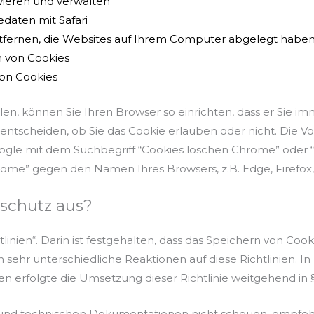
vieren und verwalten
edaten mit Safari
ntfernen, die Websites auf Ihrem Computer abgelegt habe
n von Cookies
von Cookies
llen, können Sie Ihren Browser so einrichten, dass er Sie i
 entscheiden, ob Sie das Cookie erlauben oder nicht. Die V
Google mit dem Suchbegriff “Cookies löschen Chrome” oder 
e” gegen den Namen Ihres Browsers, z.B. Edge, Firefox, S
schutz aus?
inien“. Darin ist festgehalten, dass das Speichern von Cook
h sehr unterschiedliche Reaktionen auf diese Richtlinien. I
sen erfolgte die Umsetzung dieser Richtlinie weitgehend in
und technischen Dokumentationen nicht scheuen, empfeh